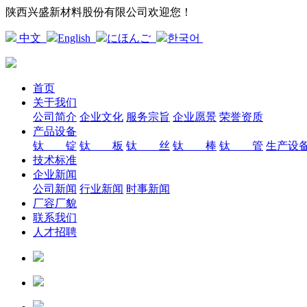
陕西兴盛新材料股份有限公司欢迎您！
中文
English
にほんご
한국어
首页
关于我们
公司简介
企业文化
服务宗旨
企业愿景
荣誉资质
产品设备
钛 锭
钛 板
钛 丝
钛 棒
钛 管
生产设
技术标准
企业新闻
公司新闻
行业新闻
时事新闻
厂容厂貌
联系我们
人才招聘